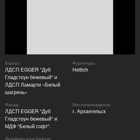
Корпус
:
Фурнитура
:
ЛДСП EGGER "Дуб
Hettich
Гладстоун бежевый" и
ЛДСП Ламарти «Белый
шагрень»
Фасад
:
Местонахождение
:
ЛДСП EGGER "Дуб
г. Архангельск
Гладстоун бежевый" и
МДФ "Белый софт".
Дизайнер-конструктор
: