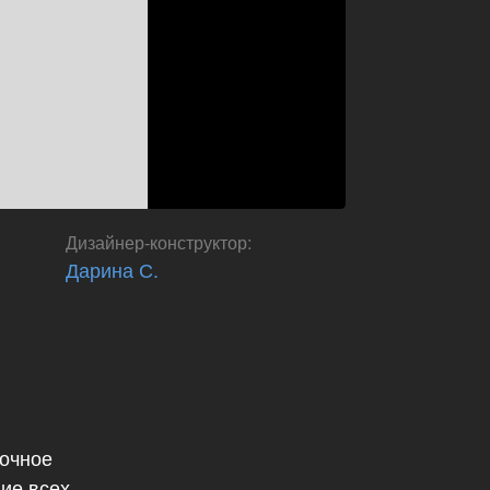
Дизайнер-конструктор
:
Дарина С.
рочное
ие всех