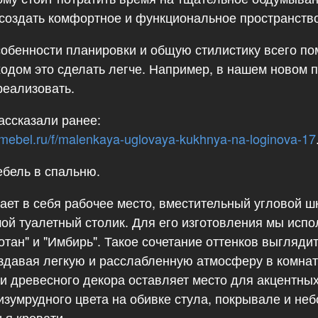
 создать комфортное и функциональное пространство
собенности планировки и общую стилистику всего по
одом это сделать легче. Например, в нашем новом 
реализовать.
ассказали ранее:
-mebel.ru/f/malenkaya-uglovaya-kukhnya-na-loginova-17
ебель в спальню.
ает в себя рабочее место, вместительный угловой шк
шой туалетный столик. Для его изготовления мы ис
отан" и "Имбирь". Такое сочетание оттенков выглядит
оздавая легкую и расслабленную атмосферу в комна
 и древесного декора оставляет место для акцентных
изумрудного цвета на обивке стула, покрывале и неб
ья кровати.