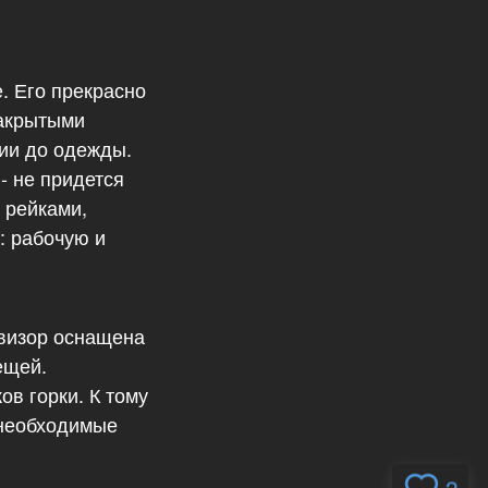
. Его прекрасно
закрытыми
ии до одежды.
- не придется
 рейками,
: рабочую и
евизор оснащена
ещей.
в горки. К тому
 необходимые