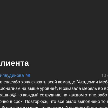
клиента
иявудинова
13 
е спасибо хочу сказать всей команде "Академии Меб
ионализм на выше уровне👍Я заказала мебель во в
рашно😁Но каждый сотрудник, на каждом этапе рабо
очно в срок. Повторюсь, что всё было выполнено то
 было самым главным пунктом. 2 пунктом было, то ч