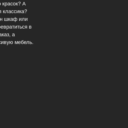
 красок? А
 классика?
ин шкаф или
евратиться в
каз, а
сивую мебель.