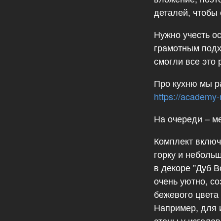
деталей, чтобы
Нужно учесть о
грамотным подх
смогли все это 
Про кухню мы р
https://academy
На очереди – м
Комплект включ
горку и неболь
в декоре "Дуб В
очень уютно, с
бежевого цвета
Например, для 
стены у изголов