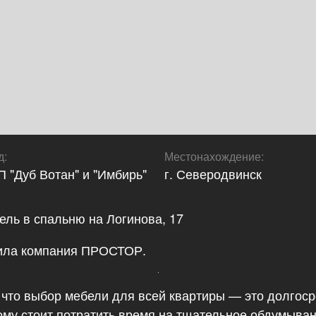
д
:
Местонахождение
:
 "Дуб Вотан" и "Имбирь"
г. Северодвинск
ель в спальню на Логинова, 17
ила компания ПРОСТОР.
 что выбор мебели для всей квартиры — это долгос
ому стоит потратить время на тщательное обдумыван