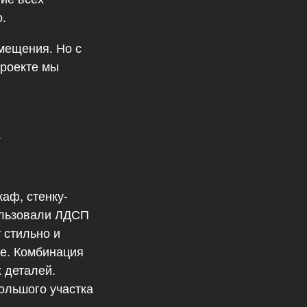
.
мещения. Но с
проекте мы
.
аф, стенку-
пользовали ЛДСП
 стильно и
те. Комбинация
 деталей.
ольшого участка