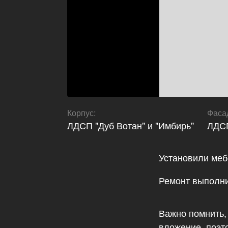
Корпус
:
Фаса
ЛДСП "Дуб Вотан" и "Имбирь"
ЛДСП
Установили меб
Ремонт выполн
Важно помнить,
вложение, поэт