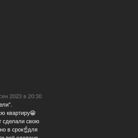
сен 2023 в 20:30
ели".
сю квартиру😁
т сделали свою
чно в срок☝для
то всё сделано