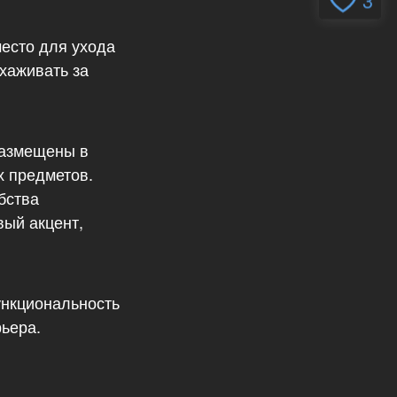
3
место для ухода
хаживать за
размещены в
х предметов.
бства
вый акцент,
ункциональность
ьера.