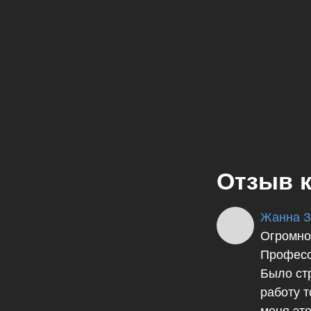
Отзыв 
Жанна З
Огромно
Професс
Было ст
работу т
меня это