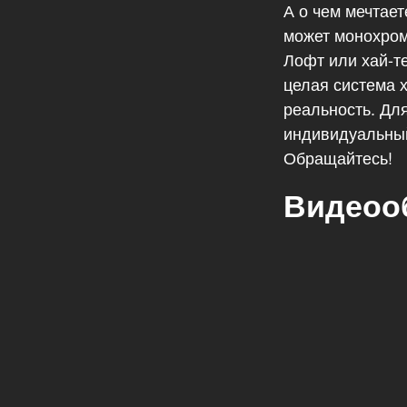
А о чем мечтае
может монохром
Лофт или хай-т
целая система 
реальность. Дл
индивидуальный
Обращайтесь!
Видеоо