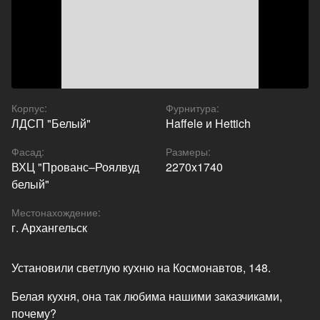
Корпус
:
Фурнитура
:
ЛДСП "Белый"
Haffele и Hettich
Фасад
:
Размеры
:
ВХЦ "Прованс–Роялвуд
2270x1740
белый"
Местонахождение
:
г. Архангельск
Установили светлую кухню на Космонавтов, 148.
Белая кухня, она так любима нашими заказчиками,
почему?