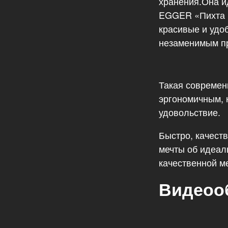
хранения.Она и
EGGER «Пихта Б
красивые и удо
незаменимым пр
Такая современ
эргономичным, н
удовольствие.
Быстро, качест
мечты об идеал
качественной м
Видеоо