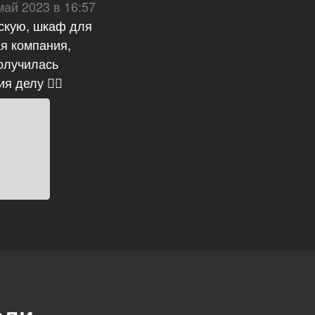
май 2023 в 16:57
тскую, шкаф для
я компания,
олучилась
 делу 👍🏻
ели