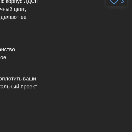
3
из: корпус ЛДСП
чный цвет,
 делают ее
анство
кое
воплотить ваши
уальный проект