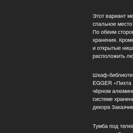
Этот вариант м
спальное место 
По обеим сторо
хранения. Кром
и открытые ниш
расположить л
Шкаф-библиотек
EGGER «Пихта Б
чёрном алюмини
системе хранен
декора Заказчик
Тумба под теле