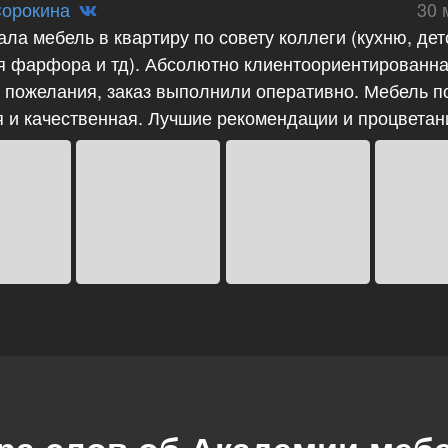
орокина
30 
ла мебель в квартиру по совету коллеги (кухню, де
я фарфора и тд). Абсолютно клиентоориентированна
е пожелания, заказ выполнили оперативно. Мебель п
 и качественная. Лучшие рекомендации и процветания
ра слов об Академии меб