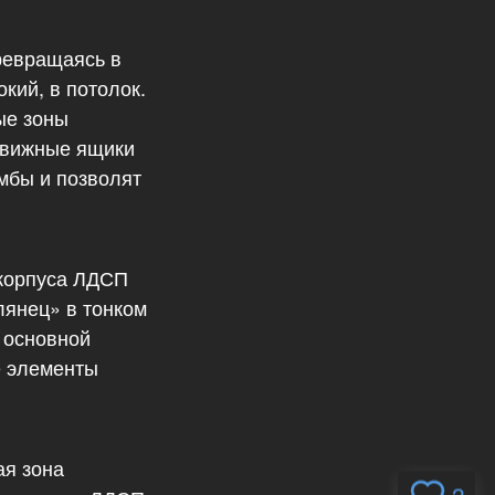
ревращаясь в
кий, в потолок.
ые зоны
движные ящики
мбы и позволят
 корпуса ЛДСП
лянец» в тонком
 основной
е элементы
ая зона