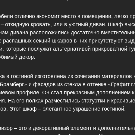
ебели отлично экономит место в помещении, легко п
– откидную кровать, или в уютный диван. Шкаф высо
нам дивана расположились достаточно вместительн
е распашных секций-шкафов в них присутствуют вы
и, которые послужат альтернативой прикроватной ту
юбимый декор.
а в гостиной изготовлена из сочетания материалов
рамберг» и фасадов из стекла в оттенке «Графит г
евом профиле. Он стал прекрасным дополнением к
ия. На его полках разместились статуэтки и красивы
ов. Этот шкаф – элегантное украшение гостиной.
визор – это и декоративный элемент и дополнительн