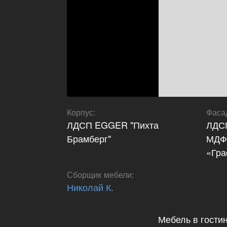
Корпус
:
Фаса
ЛДСП EGGER "Пихта
ЛДС
Брамберг"
МДФ 
«Гра
Сборщик мебели
:
Николай К.
Мебель в гостин