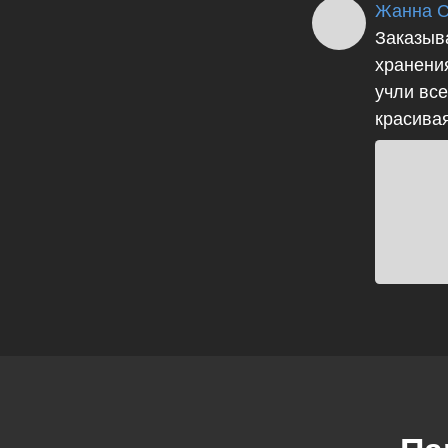
Жанна С
Заказыва
хранени
учли вс
красивая
Па