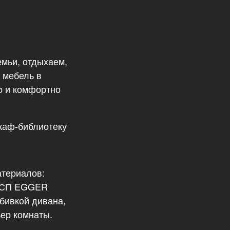
емьи, отдыхаем,
 мебель в
о и комфортно
каф-библиотеку
атериалов:
ЛДСП EGGER
бивкой дивана,
ьер комнаты.