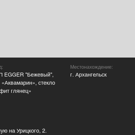
д
:
Местонахождение
:
П EGGER "Бежевый",
г. Архангельск
«Аквамарин», стекло
фит глянец»
ую на Урицкого, 2.