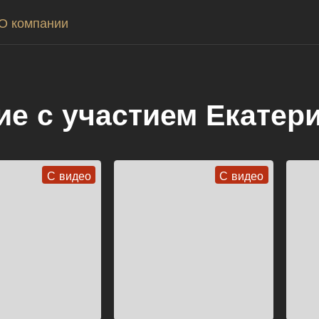
О компании
ие с участием Екатер
С видео
С видео