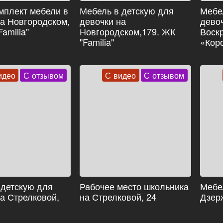
мплект мебели в
Мебель в детскую для
Мебе
на Новгородском,
девочки на
дево
amilia"
Новгородском,179. ЖК
Воскр
"Familia"
«Кор
идео
С отзывом
С видео
С отзывом
 детскую для
Рабочее место школьника
Мебе
а Стрелковой,
на Стрелковой, 24
Дзерж