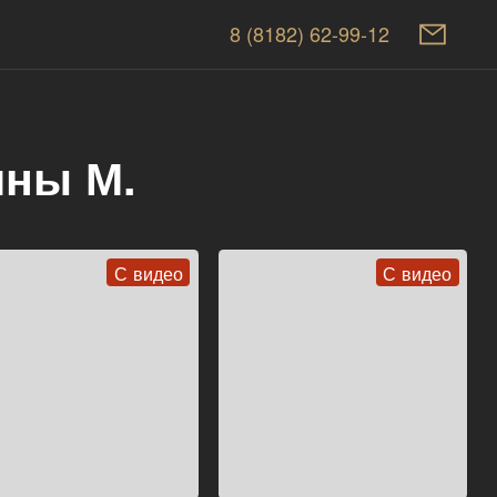
8 (8182) 62-99-12
ины М.
С видео
С видео