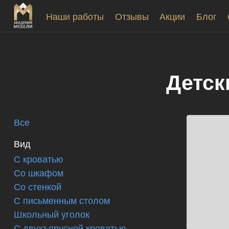
Наши работы
Отзывы
Акции
Блог
Детск
Все
Вид
С кроватью
Со шкафом
Со стенкой
С письменным столом
Школьный уголок
С двухъярусной кроватью