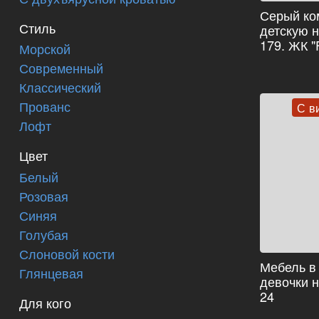
Серый ко
Стиль
детскую 
179. ЖК "F
Морской
Современный
Классический
Прованс
С в
Лофт
Цвет
Белый
Розовая
Синяя
Голубая
Слоновой кости
Мебель в
Глянцевая
девочки н
24
Для кого