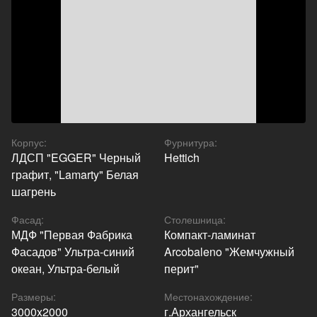
Корпус
:
Фурнитура
:
ЛДСП "EGGER" Черный
Hettich
графит, "Lamarty" Белая
шагрень
Фасад
:
Столешница
:
МДФ "Первая Фабрика
Компакт-ламинат
Фасадов" Ультра-синий
Arcobaleno "Жемчужный
океан, Ультра-белый
перит"
Размеры
:
Местонахождение
:
3000x2000
г.Архангельск